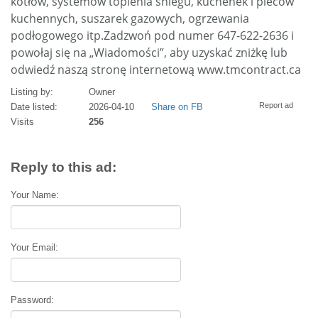
kotłów, systemów topienia śniegu, kuchenek i pieców
kuchennych, suszarek gazowych, ogrzewania
podłogowego itp.Zadzwoń pod numer 647-622-2636 i
powołaj się na „Wiadomości”, aby uzyskać zniżkę lub
odwiedź naszą stronę internetową www.tmcontract.ca
Listing by:
Owner
Report ad
Date listed:
2026-04-10
Share on FB
Visits
256
Reply to this ad:
Your Name:
Your Email:
Password: